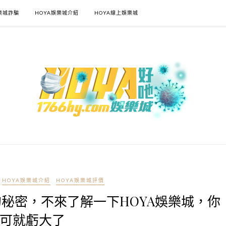
樂城詐騙
HOYA娛樂城介紹
HOYA線上娛樂城
HOYA娛樂城介紹
HOYA娛樂城評價
秘密，不來了解一下HOYA娛樂城，你
可就虧大了