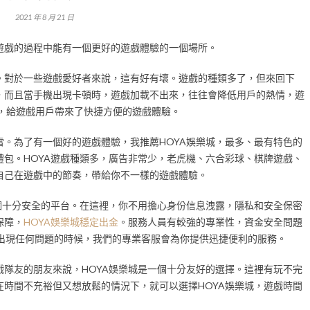
2021 年 8 月 21 日
遊戲的過程中能有一個更好的遊戲體驗的一個場所。
。對於一些遊戲愛好者來說，這有好有壞。遊戲的種類多了，但來回下
，而且當手機出現卡頓時，遊戲加載不出來，往往會降低用戶的熱情，遊
，給遊戲用戶帶來了快捷方便的遊戲體驗。
。為了有一個好的遊戲體驗，我推薦HOYA娛樂城，最多、最有特色的
包。HOYA遊戲種類多，廣告非常少，老虎機、六合彩球、棋牌遊戲、
自己在遊戲中的節奏，帶給你不一樣的遊戲體驗。
個十分安全的平台。在這裡，你不用擔心身份信息洩露，隱私和安全保密
保障，
HOYA娛樂城穩定出金
。服務人員有較強的專業性，資金安全問題
，出現任何問題的時候，我們的專業客服會為你提供迅捷便利的服務。
隊友的朋友來說，HOYA娛樂城是一個十分友好的選擇。這裡有玩不完
時間不充裕但又想放鬆的情況下，就可以選擇HOYA娛樂城，遊戲時間