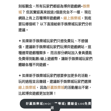
刻板觀念，所有玩家們都認為博弈遊戲網=
娛樂
城
？ 但其實認真來說這2個是完全不一樣， 現在
網路上有上百種博弈遊戲網、
線上娛樂城
，到底
要玩哪個呢？ 以下直接給新手娛樂城玩家們分析
建議。
✦ 如果新手娛樂城玩家們只想免費玩、不想儲
值，建議新手娛樂城玩家們玩博弈遊戲網站，這
種通常遊戲種類多， 而且部分網站加入會員還能
免費得到點數/線上遊戲幣，讓新手娛樂城玩家們
體驗各種不同遊戲。
✦ 如果新手娛樂城玩家們想要參加更多的活動，
玩的過程並且賺錢，建議新手娛樂城玩家們選擇
線上娛樂城
， 因為
好贏娛樂城
的活動層出不窮，
比起博奕遊戲更加划算！
好贏娛樂城(HOIN娛樂城) 體驗金100免費
送