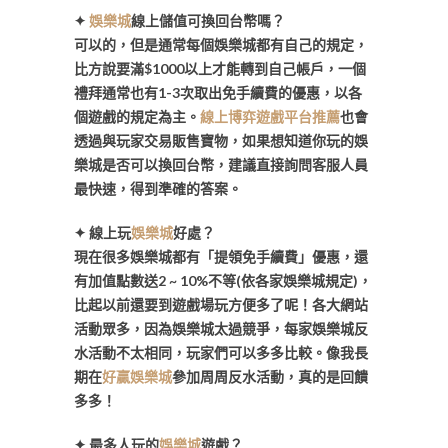
✦
娛樂城
線上儲值可換回台幣嗎？
可以的，但是通常每個娛樂城都有自己的規定，
比方說要滿$1000以上才能轉到自己帳戶，一個
禮拜通常也有1-3次取出免手續費的優惠，以各
個遊戲的規定為主。
線上博弈遊戲平台推薦
也會
透過與玩家交易販售寶物，如果想知道你玩的娛
樂城是否可以換回台幣，建議直接詢問客服人員
最快速，得到準確的答案。
✦ 線上玩
娛樂城
好處？
現在很多娛樂城都有「提領免手續費」優惠，還
有加值點數送2 ~ 10%不等(依各家娛樂城規定)，
比起以前還要到遊戲場玩方便多了呢！各大網站
活動眾多，因為娛樂城太過競爭，每家娛樂城反
水活動不太相同，玩家們可以多多比較。像我長
期在
好贏娛樂城
參加周周反水活動，真的是回饋
多多！
✦ 最多人玩的
娛樂城
遊戲？