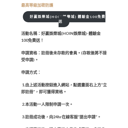
最高等級加密防護
好贏娛樂城(HOIN娛樂城) 體驗金100免費
送
活動名稱：好贏娛樂城(HOIN娛樂城)-體驗金
100免費送！
申請資格：註冊後未存款的會員。(存款後將不接
受申請)。
申請方式：
1.由上述活動按鈕進入網站，點選畫面右上方”立
即註冊”，即可獲得資格。
2.本活動一人限制申請一次。
3.註冊成功後，向24hr在線客服”提出申請”。