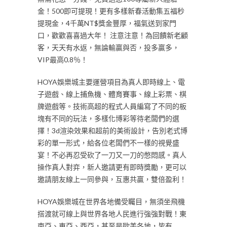
金！500即可提現！更有多樣新春活動集五福秒
提現金，4千萬NT$獎金豐厚，福氣送到家門
口，歡歡喜喜過大年！ 注意注意！為回饋新老顧
客，天天有水返，無論輸贏與否，投多贏多，
VIP最高0.8％！
HOYA娛樂城主要運營項目為真人即時線上、電
子遊戲、線上捕魚機、體育賽事、線上彩票、棋
牌遊戲等。技術高超的程式人員編寫了不同的板
塊有不同的玩法，多樣化博彩等待老闆們的選
擇！3d渲染效果和超前的美術設計，告別老式博
彩的單一形式，給各位老闆們不一樣的視覺盛
宴！不必再忍受砍了一刀又一刀的憋悶感。真人
操作真人對弈，新人邀請更有即時獎勵，更可以
邀請朋友線上一同參與，互惠共贏，雙倍盈利！
HOYA娛樂城在世界各地備受矚目，無須坐飛機
搭渡就可線上與世界各地人民進行強強對戰！東
南亞、東亞、西亞，甚至是歐美各地，皆有