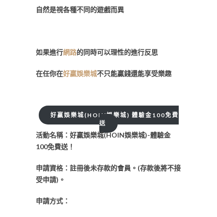
自然是視各種不同的遊戲而異
如果進行
網路
的同時可以理性的進行反思
在任你在
好贏娛樂城
不只能贏錢還能享受樂趣
好贏娛樂城(HOIN娛樂城) 體驗金100免費
送
活動名稱：好贏娛樂城(HOIN娛樂城)-體驗金
100免費送！
申請資格：註冊後未存款的會員。(存款後將不接
受申請)。
申請方式：