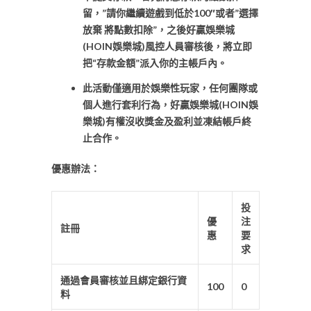
留，”請你繼續遊戲到低於100″或者”選擇
放棄 將點數扣除”，之後好贏娛樂城
(HOIN娛樂城)風控人員審核後，將立即
把“存款金額”派入你的主帳戶內。
此活動僅適用於娛樂性玩家，任何團隊或
個人進行套利行為，好贏娛樂城(HOIN娛
樂城)有權沒收獎金及盈利並凍結帳戶終
止合作。
優惠辦法：
投
優
注
註冊
惠
要
求
通過會員審核並且綁定銀行資
100
0
料