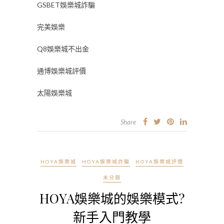
GSBET娛樂城詐騙
完美娛樂
Q8娛樂城不出金
通博娛樂城評價
太陽娛樂城
Share
HOYA娛樂城
HOYA娛樂城詐騙
HOYA娛樂城評價
未分類
HOYA娛樂城的娛樂模式?
新手入門教學