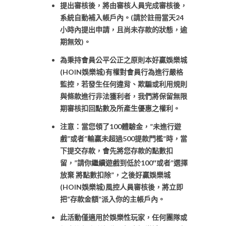
提出審核後，將由審核人員完成審核後，
系統自動補入帳戶內。(請於註冊當天24
小時內提出申請，且尚未存款的狀態，逾
期無效)。
為秉持會員公平公正之原則本好贏娛樂城
(HOIN娛樂城)有權對會員行為進行嚴格
監控，若發生任何違背、欺騙或利用規則
與條款進行非法獲利者，我們將保留無限
期審核扣回點數及所產生優惠之權利。
注意：當您領了100體驗金，”未進行遊
戲”或者”輸贏未超過500提款門檻”時，當
下提交存款，會先將您存款的點數扣
留，”請你繼續遊戲到低於100″或者”選擇
放棄 將點數扣除”，之後好贏娛樂城
(HOIN娛樂城)風控人員審核後，將立即
把“存款金額”派入你的主帳戶內。
此活動僅適用於娛樂性玩家，任何團隊或