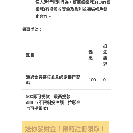
個人進行套利行為，好贏娛樂城(HOIN娛
樂城)有權沒收獎金及盈利並凍結帳戶終
止合作。
優惠辦法：
投
優
注
註冊
惠
要
求
通過會員審核並且綁定銀行資
100
0
料
500即可提款，最高提款
688！(不限制投注額，拉彩金
也可提領唷)
送你發財金！限時註冊領取！