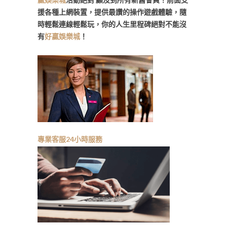
援各種上網裝置，提供最讚的操作遊戲體驗，隨
時輕鬆連線輕鬆玩，你的人生里程碑絕對不能沒
有
好贏娛樂城
！
專業客服24小時服務