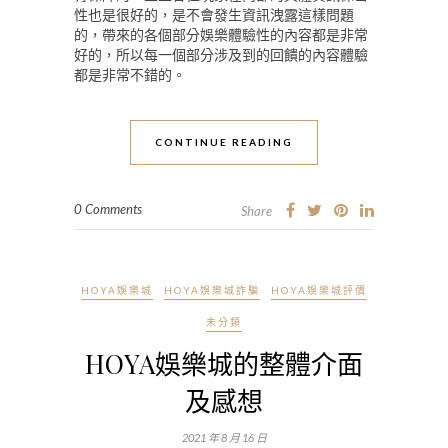
性也是很好的，是不會發生資訊洩露這樣問題
的，帶來的各個部分娛樂體驗性的內容都是非常
好的，所以每一個部分涉及到的回饋的內容體驗
都是非常不錯的。
CONTINUE READING
0 Comments
Share
HOYA娛樂城
HOYA娛樂城詐騙
HOYA娛樂城評價
未分類
HOYA娛樂城的整體介面
及感想
2021 年 8 月 16 日