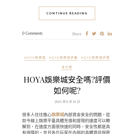
CONTINUE READING
0 Comments
Share
HOYA娛樂城
HOYA娛樂城詐騙
HOYA娛樂城評價
未分類
HOYA娛樂城安全嗎?評價
如何呢?
2021 年 8 月 16 日
很多人往往擔心
娛樂城
內部資金安全的問題，從
如今線上娛樂平臺具體充值和提現的速度可以瞭
解到，在速度方面很快速的同時，安全性都是具
有保障的。並且各位玩家在內部的具體資訊保密