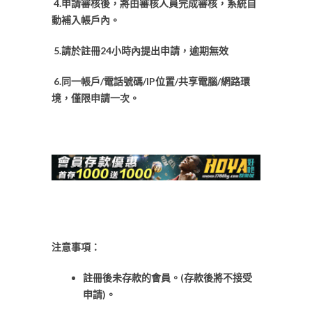
4.申請審核後，將由審核人員完成審核，系統自
動補入帳戶內。
5.請於註冊24小時內提出申請，逾期無效
6.同一帳戶/電話號碼/IP位置/共享電腦/網路環
境，僅限申請一次。
注意事項：
註冊後未存款的會員。(存款後將不接受
申請)。