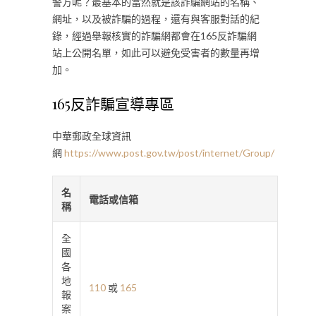
警方呢？最基本的當然就是該詐騙網站的名稱、
網址，以及被詐騙的過程，還有與客服對話的紀
錄，經過舉報核實的詐騙網都會在165反詐騙網
站上公開名單，如此可以避免受害者的數量再增
加。
165反詐騙宣導專區
中華郵政全球資訊
網
https://www.post.gov.tw/post/internet/Group/
名
電話或信箱
稱
全
國
各
地
110
或
165
報
案