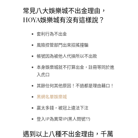
常見八大娛樂城不出金理由，
HOYA娛樂城有沒有這樣說？
套利行為不出金
風險控管部門出來招搖撞騙
帳號因為被他人代操所以不出款
本身娛樂城就不打算出金，註冊等同於進
入虎口
其餘任何其他原因！不過都是理由藉口！
黑網名單娛樂城
贏太多錢，被冠上違法下注
登入IP為異常IP(黑人問號??)
遇到以上八種不出金理由，千萬