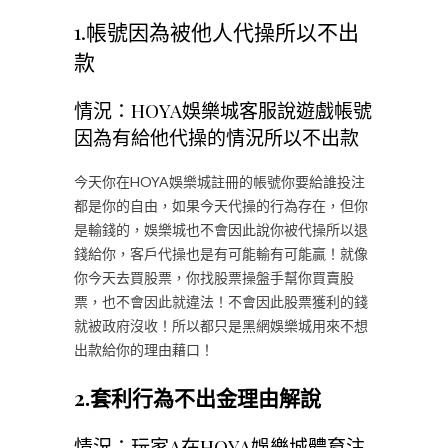
1.帳號因為被他人代操所以不出
款
情況：HOYA娛樂城客服說遊戲帳號
因為有給他代操的情況所以不出款
今天你在HOYA娛樂城註冊的帳號你要給誰投注
都是你的自由，如果今天代操的行為存在，但你
是輸錢的，娛樂城也不會因此說你被代操所以退
錢給你，客戶代操也是有可能輸有可能贏！就像
你今天去買股票，你找股票操盤手幫你買賣股
票，也不會因此就違法！不會因此股票獲利的錢
就被政府沒收！所以都只是黑網娛樂城用來不想
出款給你的理由藉口！
2.套利行為不出金理由解說
情況：玩家A在HOYA娛樂城體育注