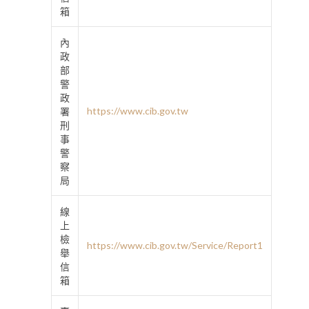
箱
內
政
部
警
政
https://www.cib.gov.tw
署
刑
事
警
察
局
線
上
檢
https://www.cib.gov.tw/Service/Report1
舉
信
箱