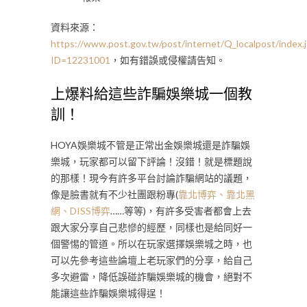
資料來源：
https://www.post.gov.tw/post/internet/Q_localpost/index.
ID=12231001
，如有錯誤或侵權請告知。
上爆料給這些詐騙娛樂城一個教
訓！
HOYA娛樂城不管是正常出金娛樂城還是詐騙娛
樂城，玩家都可以留下評論！沒錯！就是標題說
的那樣！現今有許多平台討論詐騙網站的議題，
像是臉書就有不少社團跟粉專(
靠北博弈、靠北黑
網、DISS博弈
……等等)，有許多受害者都會上去
跟大家分享自己悲慘的經歷，同樣也是給同好一
個警惕的管道。所以在玩家選擇娛樂城之時，也
可以先參考這些論壇上老玩家們的分享，給自己
多次避雷，降低誤碰詐騙娛樂城的機會，絕對不
能讓這些詐騙娛樂城得逞！