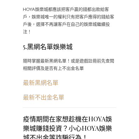
HOYA娛樂城都應該把客戶贏的錢都出款給客
戶，娛樂城唯一的權利只有把客戶應得的錢給客
戶後，選擇不再讓客戶在自己的娛樂城繼續投
注！
5.黑網名單娛樂城
隨時掌握最新黑網名單！或是遊戲註冊前先查閱
相關評價及是否有上不出金名單
最新黑網名單
最新不出金名單
疫情期間在家想趁機在HOYA娛
樂城賺錢投資？小心HOYA娛樂
城不出金等詐騙行為！