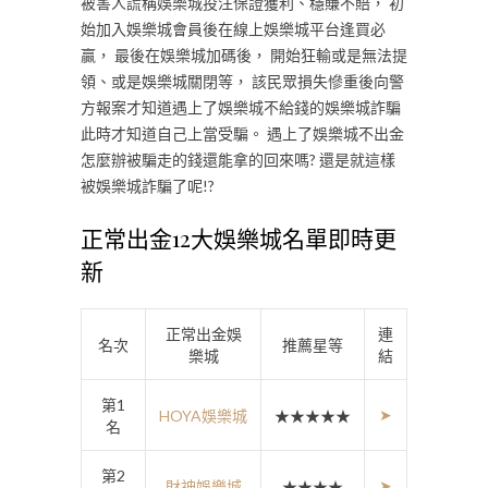
被害人謊稱娛樂城投注保證獲利、穩賺不賠， 初
始加入娛樂城會員後在線上娛樂城平台逢買必
贏， 最後在娛樂城加碼後， 開始狂輸或是無法提
領、或是娛樂城關閉等， 該民眾損失慘重後向警
方報案才知道遇上了娛樂城不給錢的娛樂城詐騙
此時才知道自己上當受騙。 遇上了娛樂城不出金
怎麼辦被騙走的錢還能拿的回來嗎? 還是就這樣
被娛樂城詐騙了呢!?
正常出金12大娛樂城名單即時更
新
正常出金娛
連
名次
推薦星等
樂城
結
第1
➤
HOYA娛樂城
★★★★★
名
第2
➤
財神娛樂城
★★★★