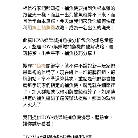
相信行家們都知道，捕魚機要捕到魚根本難的
跟登天一樣，而且一出海捕魚就停不下來，而
且常常血本無歸。今天讓我們來教你如何快速
利用
線上捕魚機
攻略，成為一名出色的漁夫！
此篇HOYA娛樂城捕魚機分析包含的訊息量極
大，整理HOYA娛樂城捕魚機的破解攻略、贏
錢秘笈、出金平率、捕魚技巧分享！
搜尋
捕魚機
關鍵字，就不得不說說新手玩家們
最重視的信譽了，現在網上一堆報牌群組、報
牌網站，準不準還算其次，重點是他們都會推
薦新手玩家們指定的捕魚機，魔鬼就在細節裡
了，加入群組或取得明牌要錢就算了，如果連
指定的捕魚機贏了還沒辦法提領，那真的就讓
人火大了。
我們提供HOYA娛樂城捕魚機優惠、體驗金，
讓你試玩看看！
HOYA娛樂城捕魚機種類