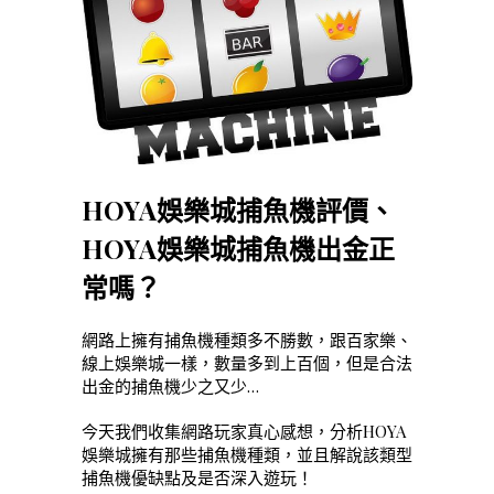
HOYA娛樂城捕魚機評價、
HOYA娛樂城捕魚機出金正
常嗎？
網路上擁有捕魚機種類多不勝數，跟百家樂、
線上娛樂城一樣，數量多到上百個，但是合法
出金的捕魚機少之又少…
今天我們收集網路玩家真心感想，分析HOYA
娛樂城擁有那些捕魚機種類，並且解說該類型
捕魚機優缺點及是否深入遊玩！