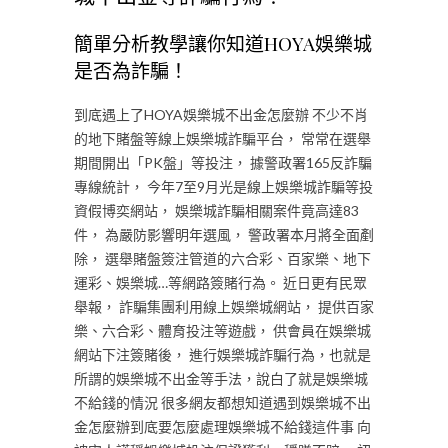
簡單分析教學讓你知道HOYA娛樂城
是否為詐騙！
到底遇上了HOYA娛樂城不出金怎麼辦 不少不肖
的地下賭盤等線上娛樂城詐騙平台， 常常在選舉
期間開出「PK盤」等投注， 據警政署165反詐騙
專線統計， 今年7至9月光是線上娛樂城詐騙等投
資假博奕網站， 娛樂城詐騙相關案件竟高達83
件， 為嚴防影響明年選風， 警政署本月將全面剷
除， 選舉賭盤簽注管道的六合彩、百家樂、地下
運彩、娛樂城…等網路簽賭行為。 近日更有民眾
舉報， 詐騙集團利用線上娛樂城網站， 提供百家
樂、六合彩、體育投注等遊戲， 供會員在娛樂城
網站下注簽賭後， 進行娛樂城詐騙行為，也就是
所謂的娛樂城不出金等手法，說白了就是娛樂城
不給錢的情況 很多網友都想知道遇到娛樂城不出
金怎麼辦到底要怎麼處理娛樂城不給錢這件事 向