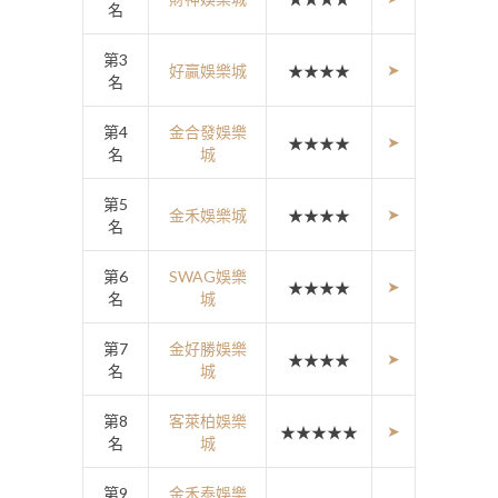
名
第3
➤
好贏娛樂城
★★★★
名
第4
金合發娛樂
➤
★★★★
名
城
第5
➤
金禾娛樂城
★★★★
名
第6
SWAG娛樂
➤
★★★★
名
城
第7
金好勝娛樂
➤
★★★★
名
城
第8
客萊柏娛樂
➤
★★★★★
名
城
第9
金禾泰娛樂