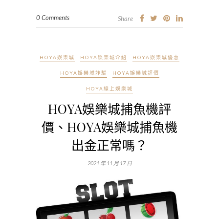
0 Comments
Share
HOYA娛樂城
HOYA娛樂城介紹
HOYA娛樂城優惠
HOYA娛樂城詐騙
HOYA娛樂城評價
HOYA線上娛樂城
HOYA娛樂城捕魚機評
價、HOYA娛樂城捕魚機
出金正常嗎？
2021 年 11 月 17 日