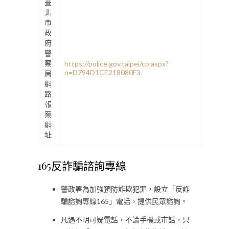
臺
北
市
政
府
警
察
https://police.gov.taipei/cp.aspx?
n=D794D1CE218080F3
局
網
路
報
案
網
址
165反詐騙諮詢專線
警政署為加強預防詐欺犯罪，設立「反詐
騙諮詢專線165」電話，提供民眾諮詢。
凡遇不明可疑電話，不論手機或市話，只