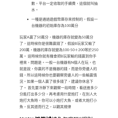
數，平台一定收取的手續費，這個就叫抽
水。
一種是通過遊戲幣庫存來控制的，假設一
台機器的初始庫存為100萬分
玩家A贏了50萬分，機器的庫存就變為50萬分
了，這時候你是很難贏錢了，假設B玩家又輸了
200萬，機器的庫存就變為100-50＋200等於250
萬。 這時候你就有機會把B玩家輸的錢贏到你手
裡來，問題是。一般一台機器有N個人在玩，也
就是說，你贏的不是機器的錢，而是你旁邊人的
錢，所以這時候你也要觀察旁邊人的一些輸贏情
況。如果一個人贏了很多錢了，建議你休息下
了。 首先要冷靜下來觀察一段時間，看送進多少
分能打出多少分，再考慮用什麼炮打，在別人大
炮打大魚時，你可以小炮打大魚，或者大炮打小
魚，反其道而行之，以觀其規律