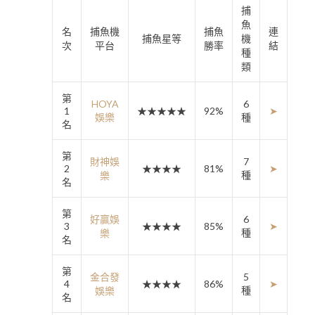
捕
魚
名
捕魚機
捕魚
連
捕魚星等
機
次
平台
勝率
結
種
類
第
HOYA
6
1
★★★★★
92%
➤
娛樂
種
名
第
財神娛
7
2
★★★★
81%
➤
種
樂
名
第
好贏娛
6
3
★★★★
85%
➤
種
樂
名
第
金合發
5
4
★★★★
86%
➤
種
娛樂
名