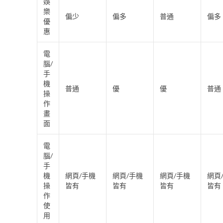
娛
樂
偏少
偏多
普通
偏多
優
惠
電
腦/
手
機
普通
優
優
普通
操
作
畫
面
電
腦/
手
機
網頁/手機
網頁/手機
網頁/手機
網頁
操
皆有
皆有
皆有
皆有
作
使
用