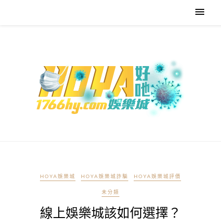
HOYA娛樂城
HOYA娛樂城詐騙
HOYA娛樂城評價
未分類
線上娛樂城該如何選擇？