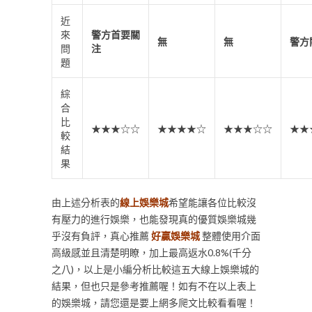
近
來
警方首要關
無
無
警方
問
注
題
綜
合
比
★★★☆☆
★★★★☆
★★★☆☆
★★
較
結
果
由上述分析表的
線上娛樂城
希望能讓各位比較沒
有壓力的進行娛樂，也能發現真的優質娛樂城幾
乎沒有負評，真心推薦
好贏娛樂城
整體使用介面
高級感並且清楚明瞭，加上最高返水0.8%(千分
之八)，以上是小編分析比較這五大線上娛樂城的
結果，但也只是參考推薦喔！如有不在以上表上
的娛樂城，請您還是要上網多爬文比較看看喔！