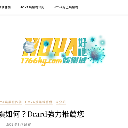
樂城詐騙
HOYA娛樂城介紹
HOYA線上娛樂城
OYA娛樂城詐騙
HOYA娛樂城評價
未分類
評價如何？Dcard強力推薦您
2021 年 8 月 16 日