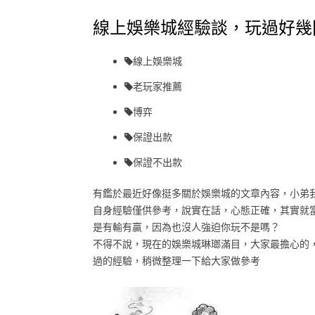
線上娛樂城經驗談，玩過好幾
線上娛樂城
老玩家推薦
博弈
保證出款
保證不出款
有鑑於最近好像挺多關於娛樂城的文章內容，小弟
自身經驗僅供參考，說實在話，心態正確，其實就
是有輸有贏，因為也沒人強迫你玩不是嗎？
不得不說，現在的娛樂城琳瑯滿目，大家最擔心的
過的經驗，稍微整理一下給大家做參考