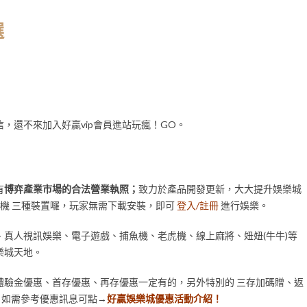
選
，還不來加入好贏vip會員進站玩瘋！GO。
有
博弈產業市場的合法營業執照；
致力於產品開發更新，大大提升娛樂城
手機 三種裝置囉，玩家無需下載安裝，即可
登入/註冊
進行娛樂。
真人視訊娛樂、電子遊戲、捕魚機、老虎機、線上麻將、妞妞(牛牛)等
樂城天地。
體驗金優惠、首存優惠、再存優惠一定有的，另外特別的 三存加碼贈、返
動，如需參考優惠訊息可點→
好贏娛樂城優惠活動介紹！